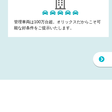
管理車両は
100万台超
。オリックスだからこそ可
能な
好条件
をご
提示
いたします。