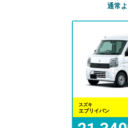
通常
スズキ
エブリイバン