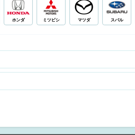
ホンダ
ミツビシ
マツダ
スバル