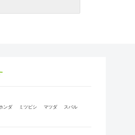
す
ホンダ
ミツビシ
マツダ
スバル