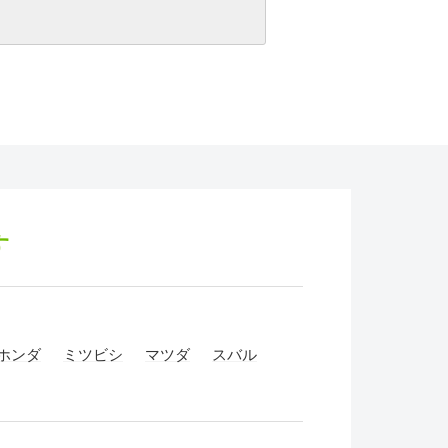
す
ホンダ
ミツビシ
マツダ
スバル