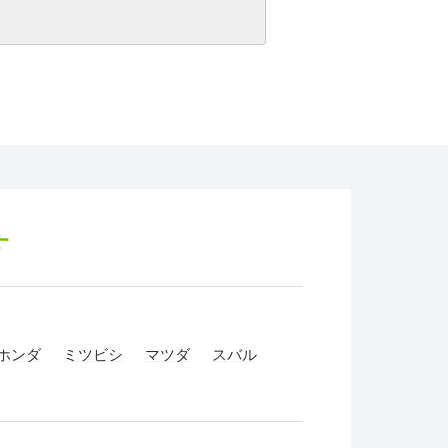
す
ホンダ
ミツビシ
マツダ
スバル