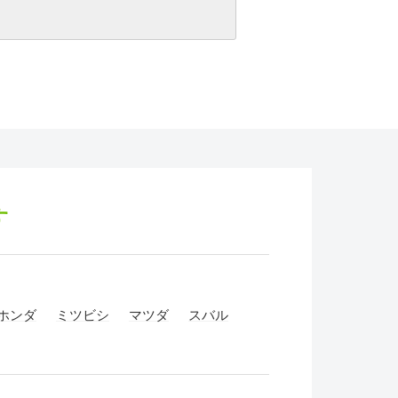
す
ホンダ
ミツビシ
マツダ
スバル