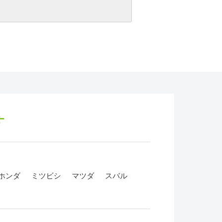
す
ホンダ
ミツビシ
マツダ
スバル