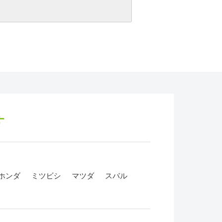
す
ホンダ
ミツビシ
マツダ
スバル