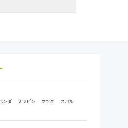
す
ホンダ
ミツビシ
マツダ
スバル