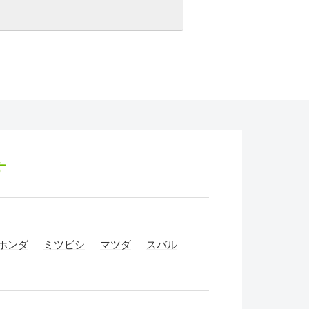
す
ホンダ
ミツビシ
マツダ
スバル