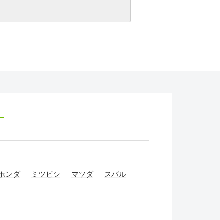
す
ホンダ
ミツビシ
マツダ
スバル