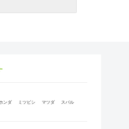
す
ホンダ
ミツビシ
マツダ
スバル