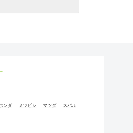
す
ホンダ
ミツビシ
マツダ
スバル