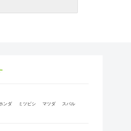
す
ホンダ
ミツビシ
マツダ
スバル