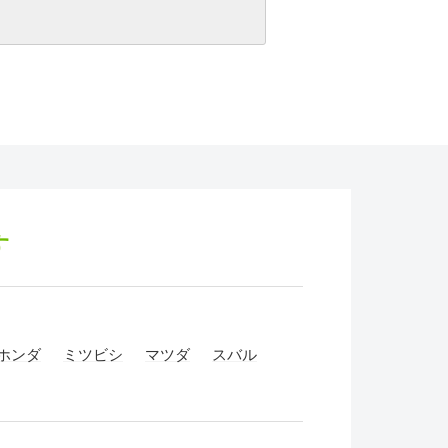
す
ホンダ
ミツビシ
マツダ
スバル