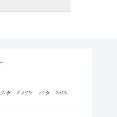
す
ホンダ
ミツビシ
マツダ
スバル