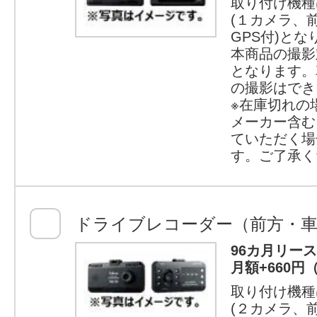
取り付け機種
(１カメラ、
GPS付)とな
本商品の撮影
となります。
の撮影はでき
※在庫切れの
メーカー含む
ていただく場
す。ご了承く
ドライブレコーダー（前方・車
96カ月リー
月額+660円
取り付け機種
(２カメラ、