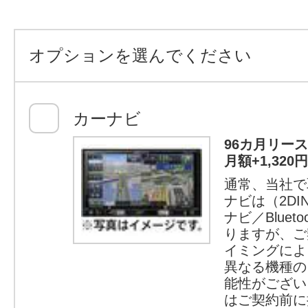
オプションを選んでください
カーナビ
96カ月リー
月額+1,32
通常、当社で
ナビは（2D
ナビ／Bluet
りますが、ご
イミングによ
異なる機種の
能性がござい
はご契約前に