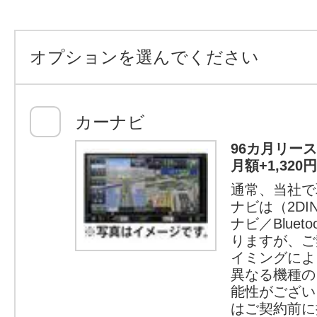
オプションを選んでください
カーナビ
96カ月リー
月額+1,32
通常、当社で
ナビは（2D
ナビ／Bluet
りますが、ご
イミングによ
異なる機種の
能性がござい
はご契約前に