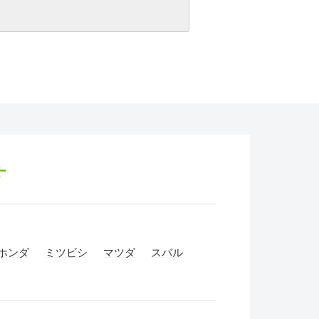
す
ホンダ
ミツビシ
マツダ
スバル