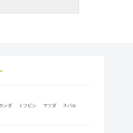
す
ホンダ
ミツビシ
マツダ
スバル