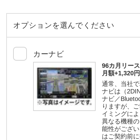
オプションを選んでください
カーナビ
96カ月リー
月額+1,32
通常、当社で
ナビは（2D
ナビ／Bluet
りますが、ご
イミングによ
異なる機種の
能性がござい
はご契約前に