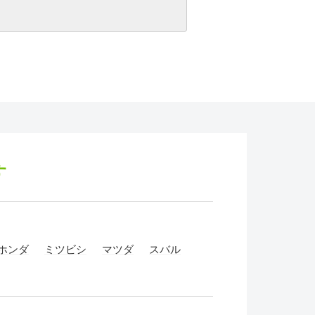
す
ホンダ
ミツビシ
マツダ
スバル