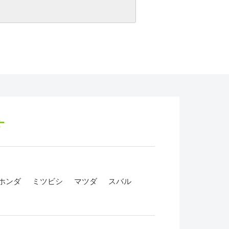
す
ホンダ
ミツビシ
マツダ
スバル