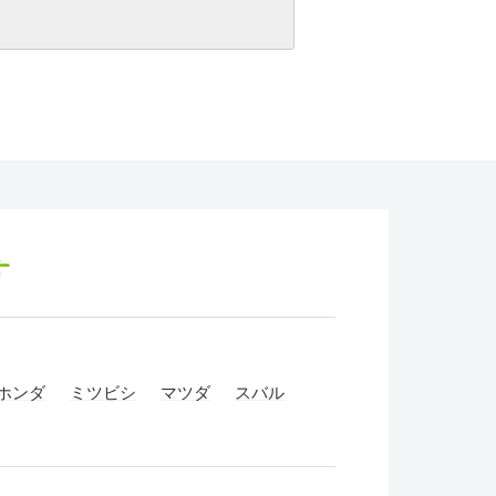
す
ホンダ
ミツビシ
マツダ
スバル