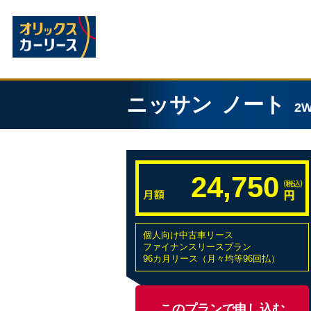
ニッサン
ノート
2
24,750
個人向け中古車リース
ファイナンスリースプラン
96カ月リース（月々均等96回払）
このプランで申し込む