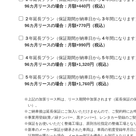
96カ月リースの場合：月額+440円（税込）
２
年延長プラン（保証期間が納車日から
３
年間になります
96カ月リースの場合：月額+770円（税込）
３
年延長プラン（保証期間が納車日から
４
年間になります
96カ月リースの場合：月額+990円（税込）
４
年延長プラン（保証期間が納車日から
５
年間になります
96カ月リースの場合：月額+1,320円（税込）
５
年延長プラン（保証期間が納車日から
６
年間になります
96カ月リースの場合：月額+1,760円（税込）
上記の加算リース料は、リース期間中加算されます（延長保証の
い）。
ご納車後は延長保証にご加入いただけませんので、ご契約時にお
事業用登録(青／緑ナンバー、黒ナンバー)、レンタカー登録のご
保証をお使いいただく整備工場は、原則当社指定の整備工場とな
新車のメーカー保証が継承された車両は、車両の初度登録年月日
証期間が重なった場合、メーカー保証を優先した対応となります