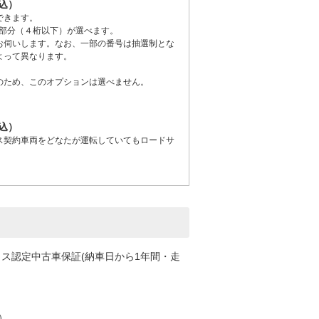
税込）
できます。
■」の部分（４桁以下）が選べます。
お伺いします。なお、一部の番号は抽選制とな
よって異なります。
のため、このオプションは選べません。
税込）
ス契約車両をどなたが運転していてもロードサ
クス認定中古車保証(納車日から1年間・走
）