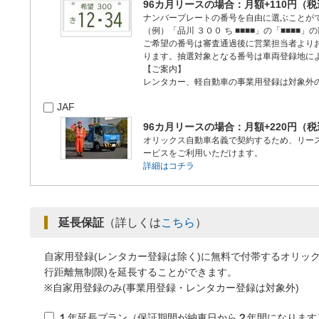
96カ月リースの場合：月額+110円（
ナンバープレートの番号を自由に選ぶことが
（例）「品川 ３００ ち ■■■■」の「■■■
ご希望の番号は審査通過後に営業担当者より
ります。抽選対象となる番号は車両登録地に
【ご案内】
レンタカー、軽自動車の事業用登録は対象外
JAF
96カ月リースの場合：月額+220円（
オリックス自動車名義で契約するため、リー
ービスをご利用いただけます。
詳細はコチラ
延長保証
（詳しくは
こちら
）
自家用登録(レンタカー登録は除く)に無料で付帯するオリッ
行距離無制限)を延長することができます。
※自家用登録のみ(事業用登録・レンタカー登録は対象外)
１
年延長プラン（保証期間が納車日から
２
年間になります