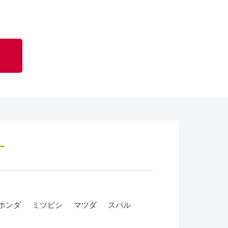
す
ホンダ
ミツビシ
マツダ
スバル