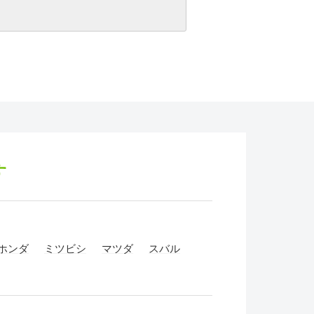
す
ホンダ
ミツビシ
マツダ
スバル