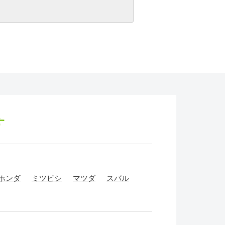
す
ホンダ
ミツビシ
マツダ
スバル