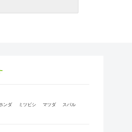
す
ホンダ
ミツビシ
マツダ
スバル