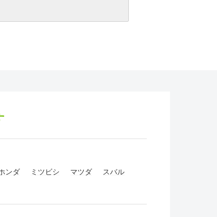
す
ホンダ
ミツビシ
マツダ
スバル