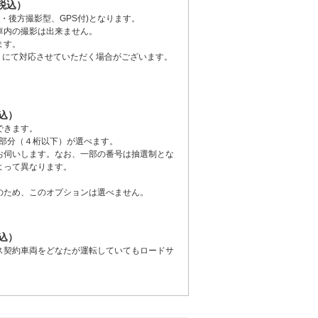
（税込）
・後方撮影型、GPS付)となります。
車内の撮影は出来ません。
ます。
）にて対応させていただく場合がございます。
税込）
できます。
■」の部分（４桁以下）が選べます。
お伺いします。なお、一部の番号は抽選制とな
よって異なります。
のため、このオプションは選べません。
税込）
ス契約車両をどなたが運転していてもロードサ