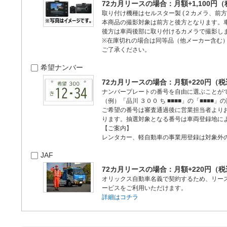
72カ月リースの場合：月額+1,100円
取り付け機種はセルスター製 (２カメラ、前方
本商品の撮影対象は前方と後方となります。
後方は車両後部に取り付けるカメラで撮影し
※在庫切れの場合は同等品（他メーカー含む
ご了承ください。
希望ナンバー
72カ月リースの場合：月額+220円（
ナンバープレートの番号を自由に選ぶことが
（例）「品川 ３００ ち ■■■■」の「■■■
ご希望の番号は審査通過後に営業担当者より
ります。抽選対象となる番号は車両登録地に
【ご案内】
レンタカー、軽自動車の事業用登録は対象外
JAF
72カ月リースの場合：月額+220円（
オリックス自動車名義で契約するため、リー
ービスをご利用いただけます。
詳細はコチラ