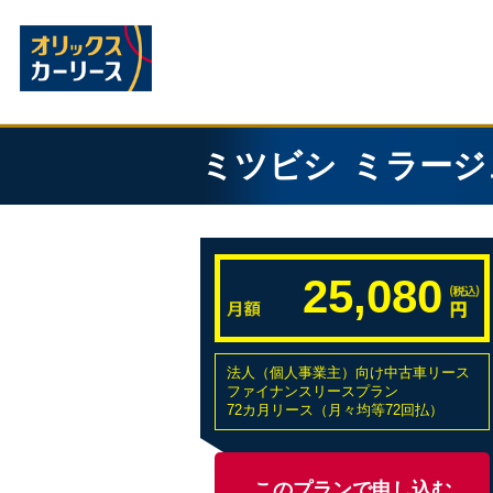
ミツビシ
ミラージ
25,080
法人（個人事業主）向け中古車リース
ファイナンスリースプラン
72カ月リース（月々均等72回払）
このプランで申し込む