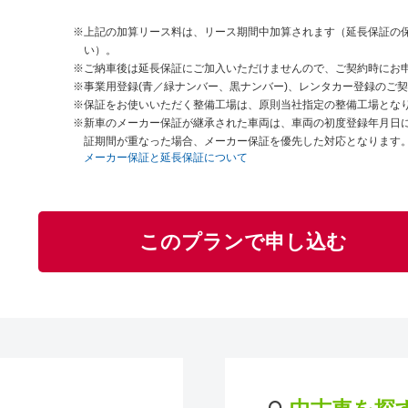
上記の加算リース料は、リース期間中加算されます（延長保証の
い）。
ご納車後は延長保証にご加入いただけませんので、ご契約時にお
事業用登録(青／緑ナンバー、黒ナンバー)、レンタカー登録のご
保証をお使いいただく整備工場は、原則当社指定の整備工場とな
新車のメーカー保証が継承された車両は、車両の初度登録年月日
証期間が重なった場合、メーカー保証を優先した対応となります
メーカー保証と延長保証について
このプランで申し込む