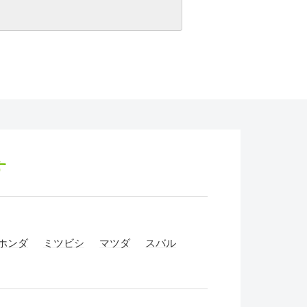
す
ホンダ
ミツビシ
マツダ
スバル