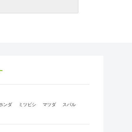
す
ホンダ
ミツビシ
マツダ
スバル