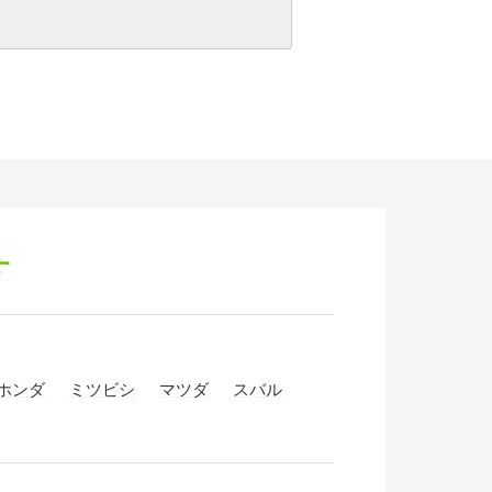
す
ホンダ
ミツビシ
マツダ
スバル