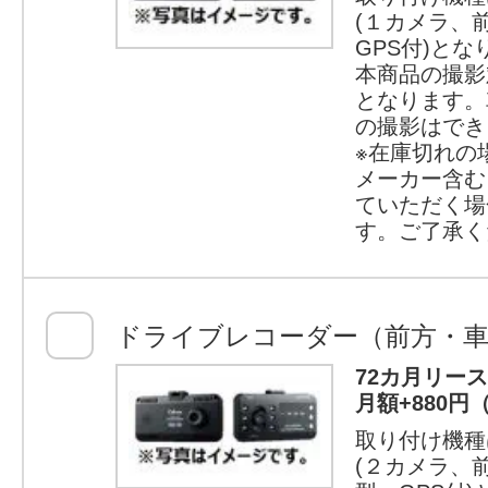
(１カメラ、
GPS付)とな
本商品の撮影
となります。
の撮影はでき
※在庫切れの
メーカー含む
ていただく場
す。ご了承く
ドライブレコーダー（前方・車
72カ月リー
月額+880円
取り付け機種
(２カメラ、