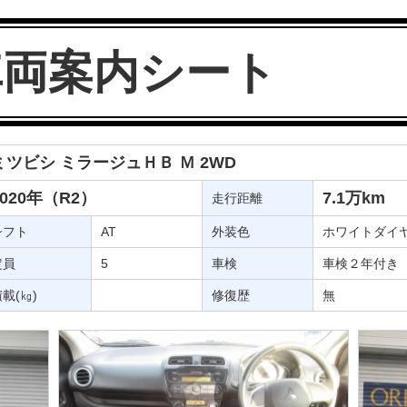
車両案内シート
ミツビシ ミラージュＨＢ Ｍ 2WD
2020年（R2）
7.1万km
走行距離
シフト
AT
外装色
ホワイトダイ
定員
5
車検
車検２年付き
載(㎏)
修復歴
無