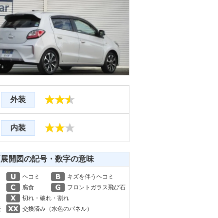
外装
内装
両展開図の記号・数字の意味
ヘコミ
キズを伴うヘコミ
腐食
フロントガラス飛び石
切れ・破れ・割れ
後
交換済み（水色のパネル）