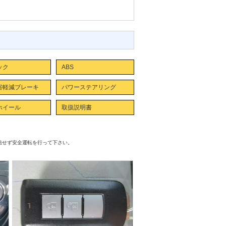
ック
ABS
害軽減ブレーキ
パワーステアリング
ホイール
取扱説明書
信せず安全運転を行って下さい。