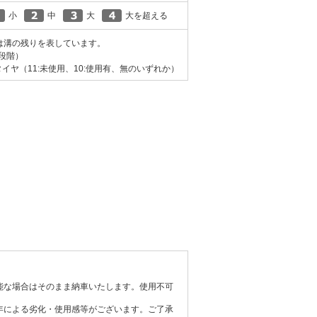
小
中
大
大を超える
は溝の残りを表しています。
0段階）
イヤ（11:未使用、10:使用有、無のいずれか）
能な場合はそのまま納車いたします。使用不可
年による劣化・使用感等がございます。ご了承