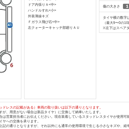
ドア内張りＡ<中>
傷の大きさ
ハンドルすれ<小>
外装薄線キズ
タイヤ横の数字
Ｆガラス飛び石<中>
（最大9〜0の1
左クォーターキャッチ部廻りＡＵ
※左下はスペアタ
ッドレスの記載がある）車両の取り扱いは以下の通りとなります。
すが、用意がない場合は新品タイヤ）に交換して納車いたします。
合は営業担当者にお伝えください。現在装着しているスタッドレスタイヤが使用可
イヤへの交換を承ります。
上記の通りとなりますが、それ以外にも通常の使用環境で生じる小さなキズや、経