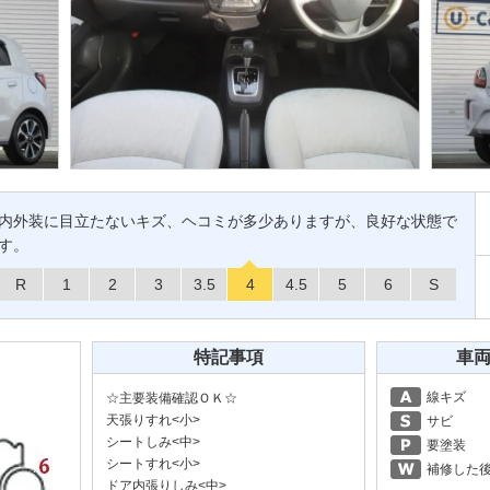
内外装に目立たないキズ、ヘコミが多少ありますが、良好な状態で
す。
R
1
2
3
3.5
4
4.5
5
6
S
特記事項
車
線キズ
☆主要装備確認ＯＫ☆
天張りすれ<小>
サビ
シートしみ<中>
要塗装
シートすれ<小>
補修した
ドア内張りしみ<中>