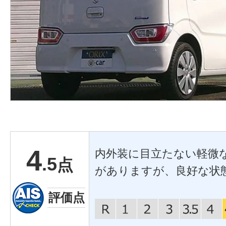
4
内外装に目立たない軽微
.5
点
がありますが、良好な状
評価点