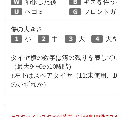
補修した後
キズを伴う
ヘコミ
フロントガ
傷の大きさ
小
中
大
大
タイヤ横の数字は溝の残りを表して
（最大9〜0の10段階）
※左下はスペアタイヤ（11:未使用、1
のいずれか）
■
スタッドレスタイヤ装着（特記事項欄にス