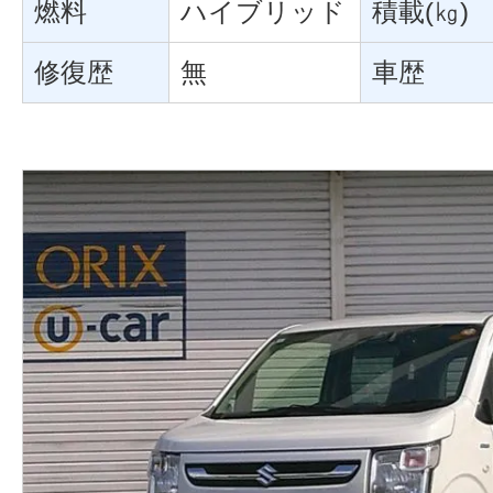
燃料
ハイブリッド
積載(㎏)
修復歴
無
車歴