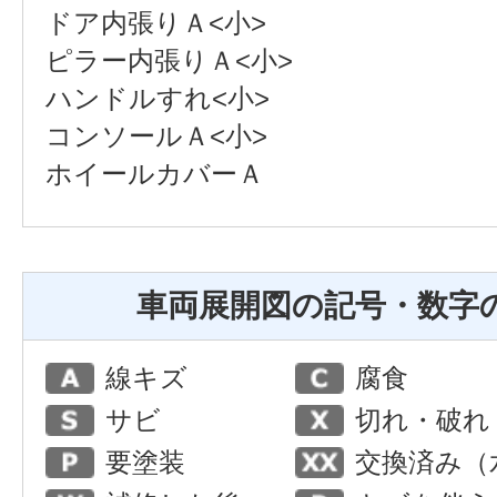
ドア内張りＡ<小>
ピラー内張りＡ<小>
ハンドルすれ<小>
コンソールＡ<小>
ホイールカバーＡ
車両展開図の記号・数字
線キズ
腐食
サビ
切れ・破れ
要塗装
交換済み（