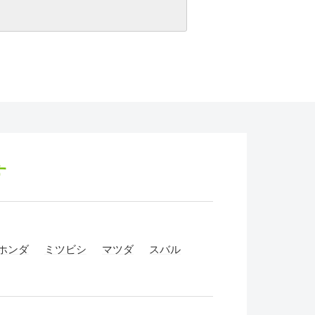
す
ホンダ
ミツビシ
マツダ
スバル