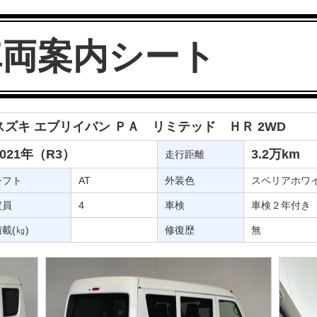
車両案内シート
スズキ エブリイバン ＰＡ リミテッド ＨＲ 2WD
2021年（R3）
3.2万km
走行距離
シフト
AT
外装色
スペリアホワ
定員
4
車検
車検２年付き
載(㎏)
修復歴
無