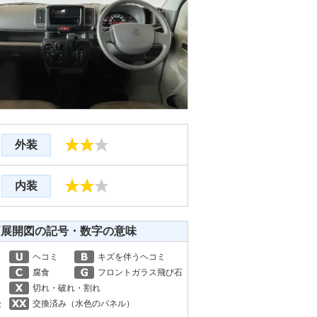
外装
内装
両展開図の記号・数字の意味
ヘコミ
キズを伴うヘコミ
腐食
フロントガラス飛び石
切れ・破れ・割れ
後
交換済み（水色のパネル）