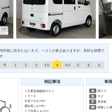
内外装に目立たないキズ、ヘコミが多少ありますが、良好な状態で
す。
R
1
2
3
3.5
4
4.5
5
6
S
特記事項
車
線キズ
☆主要装備確認ＯＫ☆
ミラーＡ
サビ
天張りすれ<中>
要塗装
運転席しわ<中>
補修した
ドア内張りＡ<小>