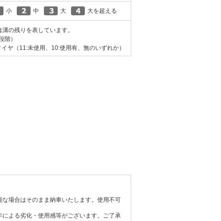
小
中
大
大を超える
は溝の残りを表しています。
0段階）
イヤ（11:未使用、10:使用有、無のいずれか）
能な場合はそのまま納車いたします。使用不可
年による劣化・使用感等がございます。ご了承