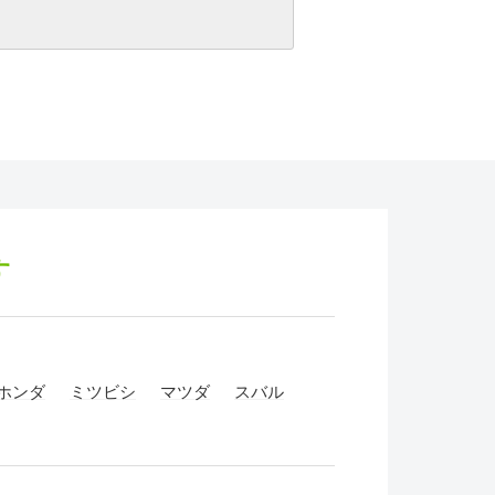
す
ホンダ
ミツビシ
マツダ
スバル