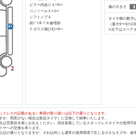
ピラー内張りＡ<中>
傷の大きさ
コンソールＡ<小>
シフトノブＡ
タイヤ横の数字
前ﾄﾞｱ＆ＴＲ修理跡
（最大9〜0の1
Ｆガラス飛び石<中>
※左下はスペアタ
ッドレスの記載がある）車両の取り扱いは以下の通りとなります。
すが、用意がない場合は新品タイヤ）に交換して納車いたします。
合は営業担当者にお伝えください。現在装着しているスタッドレスタイヤが使用可
イヤへの交換を承ります。
上記の通りとなりますが、それ以外にも通常の使用環境で生じる小さなキズや、経