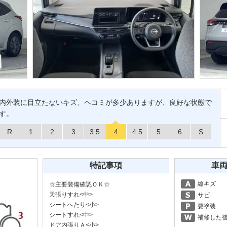
内外装に目立たないキズ、ヘコミが多少ありますが、良好な状態で
す。
R
1
2
3
3.5
4
4.5
5
6
S
特記事項
車
線キズ
☆主要装備確認ＯＫ☆
天張りすれ<中>
サビ
シートへたり<小>
要塗装
シートすれ<中>
補修した
ドア内張りＡ<小>