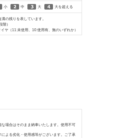
小
中
大
大を超える
は溝の残りを表しています。
0段階）
イヤ（11:未使用、10:使用有、無のいずれか）
能な場合はそのまま納車いたします。使用不可
年による劣化・使用感等がございます。ご了承