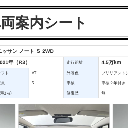
車両案内シート
ニッサン ノート Ｓ 2WD
2021年（R3）
4.5万km
走行距離
シフト
AT
外装色
ブリリアント
定員
5
車検
車検２年付き
載(㎏)
修復歴
無