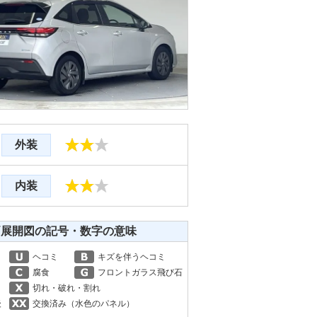
外装
内装
両展開図の記号・数字の意味
ヘコミ
キズを伴うヘコミ
腐食
フロントガラス飛び石
切れ・破れ・割れ
後
交換済み（水色のパネル）