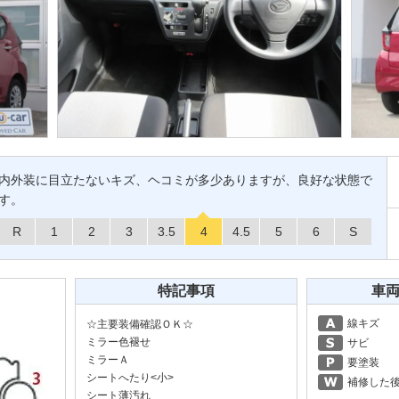
内外装に目立たないキズ、ヘコミが多少ありますが、良好な状態で
す。
R
1
2
3
3.5
4
4.5
5
6
S
特記事項
車
線キズ
☆主要装備確認ＯＫ☆
ミラー色褪せ
サビ
ミラーＡ
要塗装
シートへたり<小>
補修した
シート薄汚れ