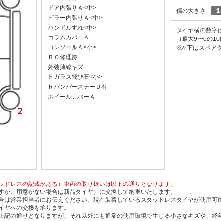
ドア内張りＡ<中>
傷の大きさ
ピラー内張りＡ<中>
ハンドルすれ<中>
タイヤ横の数字
コラムカバーＡ
（最大9〜0の1
コンソールＡ<小>
※左下はスペアタ
ＢＯ修理跡
外装薄線キズ
Ｆガラス飛び石<小>
ＲバンパーステーＵ有
ホイールカバーＡ
ッドレスの記載がある）車両の取り扱いは以下の通りとなります。
すが、用意がない場合は新品タイヤ）に交換して納車いたします。
合は営業担当者にお伝えください。現在装着しているスタッドレスタイヤが使用可
イヤへの交換を承ります。
上記の通りとなりますが、それ以外にも通常の使用環境で生じる小さなキズや、経