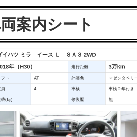
車両案内シート
ダイハツ ミラ イース Ｌ ＳＡ３ 2WD
2018年（H30）
3万km
走行距離
シフト
AT
外装色
マゼンタベリ
定員
4
車検
車検２年付き
載(㎏)
修復歴
無