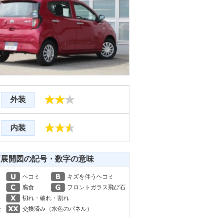
外装
内装
両展開図の記号・数字の意味
ヘコミ
キズを伴うヘコミ
腐食
フロントガラス飛び石
切れ・破れ・割れ
後
交換済み（水色のパネル）