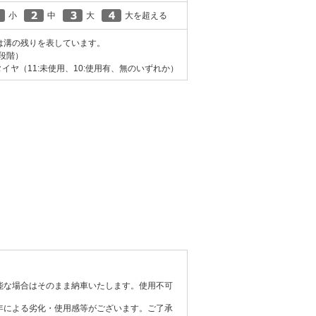
小
中
大
大を超える
は溝の残りを表しています。
0段階）
イヤ（11:未使用、10:使用有、無のいずれか）
能な場合はそのまま納車いたします。使用不可
年による劣化・使用感等がございます。ご了承