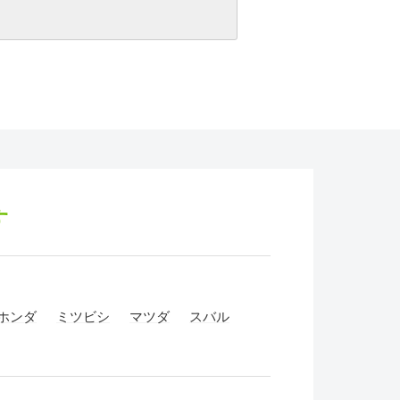
す
ホンダ
ミツビシ
マツダ
スバル