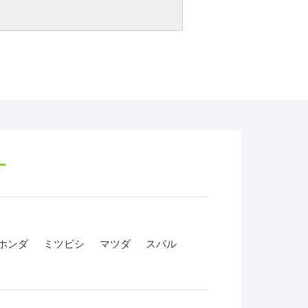
す
ホンダ
ミツビシ
マツダ
スバル