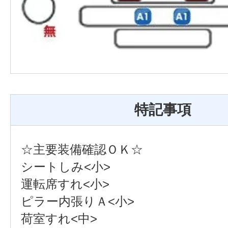
特記事項
☆主要装備確認ＯＫ☆
シートしみ<小>
運転席すれ<小>
ピラー内張りＡ<小>
荷室すれ<中>