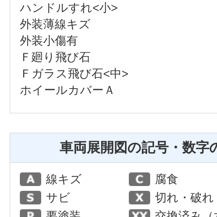
ハンドルすれ<小>
外装薄線キズ
外装小傷有
Ｆ廻り飛び石
Ｆガラス飛び石<中>
ホイールカバーＡ
車両展開図の記号・数字
線キズ
腐食
サビ
切れ・破れ
要塗装
交換済み（