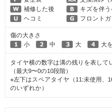
補修した後
キズを伴う
ヘコミ
フロントガ
傷の大きさ
小
中
大
大
タイヤ横の数字は溝の残りを表して
（最大9〜0の10段階）
※左下はスペアタイヤ（11:未使用、1
のいずれか）