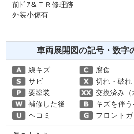
前ﾄﾞｱ＆ＴＲ修理跡
外装小傷有
車両展開図の記号・数字
線キズ
腐食
サビ
切れ・破れ
要塗装
交換済み（
補修した後
キズを伴う
ヘコミ
フロントガ