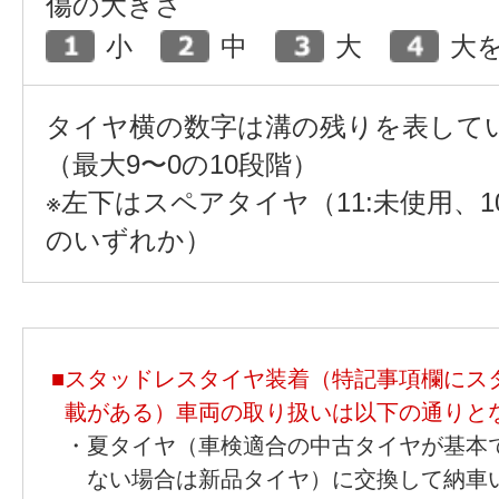
傷の大きさ
小
中
大
大
タイヤ横の数字は溝の残りを表して
（最大9〜0の10段階）
※左下はスペアタイヤ（11:未使用、1
のいずれか）
■
スタッドレスタイヤ装着（特記事項欄にス
載がある）車両の取り扱いは以下の通りと
・
夏タイヤ（車検適合の中古タイヤが基本
ない場合は新品タイヤ）に交換して納車