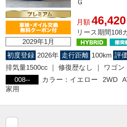
Ｇ
46,420
月額
リース期間108
2029年1月
初度登録
2026年
走行距離
100km
評
排気量1500cc ｜ 修復歴なし ｜ ワ
008--
カラー：イエロー
2WD
A
家用