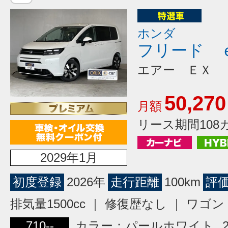
ホンダ
フリード 
エアー ＥＸ
50,270
月額
リース期間108
2029年1月
初度登録
2026年
走行距離
100km
評
排気量1500cc ｜ 修復歴なし ｜ ワ
710--
カラー：パールホワイト