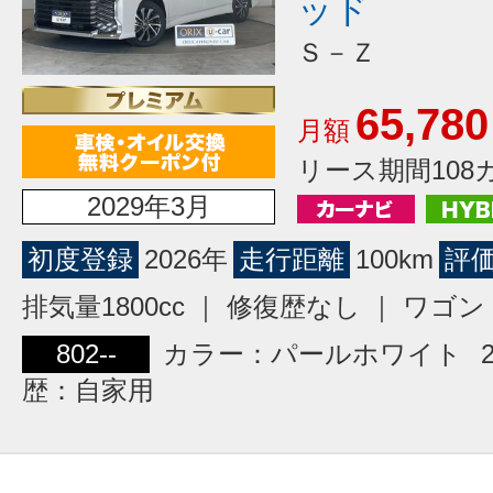
ッド
Ｓ－Ｚ
65,780
月額
リース期間108
2029年3月
初度登録
2026年
走行距離
100km
評
排気量1800cc ｜ 修復歴なし ｜ ワ
802--
カラー：パールホワイト
歴：自家用