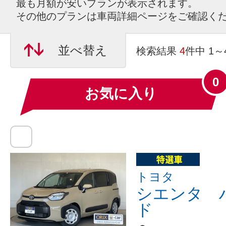
最も月額が安いプランが表示されます。
その他のプランは車両詳細ページをご確認く
並べ替え
検索結果
4
件中 1
0
お気に入り
トヨタ
シエンタ 
ド