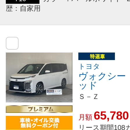
歴：自家用
トヨタ
ヴォクシー
ッド
Ｓ－Ｚ
65,780
月額
リース期間108