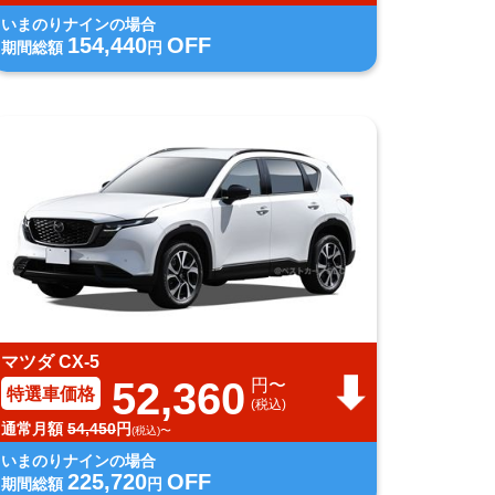
いまのりナインの場合
154,440
OFF
期間総額
円
マツダ CX-5
52,360
円〜
特選車価格
(税込)
通常月額
54,450
円
(税込)〜
いまのりナインの場合
225,720
OFF
期間総額
円