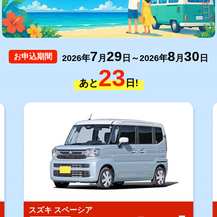
7
29
8
30
お申込期間
2026年
月
日～2026年
月
日
23
あと
日!
スズキ スペーシア