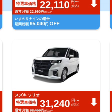
22,110
円〜
特選車価格
(税込)
通常月額
22,990
円
(税込)〜
いまのりナインの場合
95,040
OFF
期間総額
円
スズキ ソリオ
31,240
円〜
特選車価格
(税込)
通常月額
32,450
円
(税込)〜