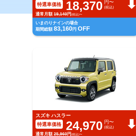
18,370
円〜
特選車価格
(税込)
通常月額
19,140
円
(税込)〜
いまのりナインの場合
83,160
OFF
期間総額
円
スズキ ハスラー
24,970
円〜
特選車価格
(税込)
通常月額
25,960
円
(税込)〜