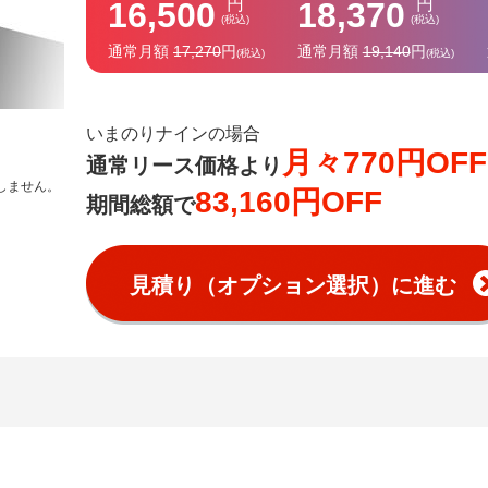
円
円
16,500
18,370
(税込)
(税込)
通常月額
17,270
円
通常月額
19,140
円
(税込)
(税込)
いまのりナインの場合
月々770円OFF
通常リース価格より
しません。
83,160円OFF
期間総額で
見積り（オプション選択）に進む