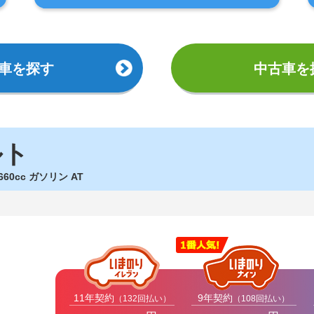
車を探す
中古車を
ルト
 660cc ガソリン AT
11年契約
9年契約
（132回払い）
（108回払い）