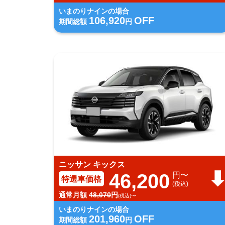
いまのりナインの場合
106,920
OFF
期間総額
円
ニッサン キックス
46,200
円〜
特選車価格
(税込)
通常月額
48,070
円
(税込)〜
いまのりナインの場合
201,960
OFF
期間総額
円