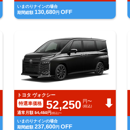
いまのりナインの場合
130,680
OFF
期間総額
円
トヨタ ヴォクシー
52,250
円〜
特選車価格
(税込)
通常月額
54,450
円
(税込)〜
いまのりナインの場合
237,600
OFF
期間総額
円