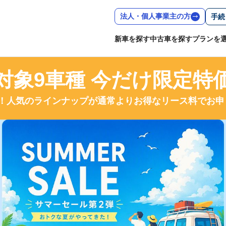
法人・個人事業主の方
手続
新車を探す
中古車を探す
プランを
対象9車種 今だけ限定特
弾！人気のラインナップが通常よりお得なリース料でお申