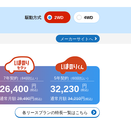
駆動方式
2WD
4WD
メーカーサイトへ
7年契約
5年契約
（84回払い）
（60回払い）
円
円
26,400
32,230
(税込)
(税込)
通常月額
28,490
円
通常月額
34,210
円
(税込)
(税込)
各リースプランの特長一覧はこちら