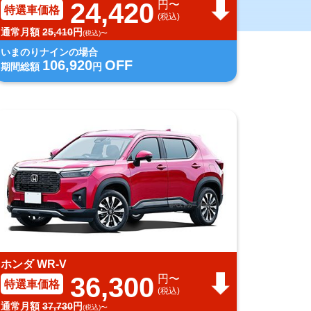
24,420
円〜
特選車価格
(税込)
通常月額
25,410
円
(税込)〜
いまのりナインの場合
106,920
OFF
期間総額
円
ホンダ WR-V
36,300
円〜
特選車価格
(税込)
通常月額
37,730
円
(税込)〜