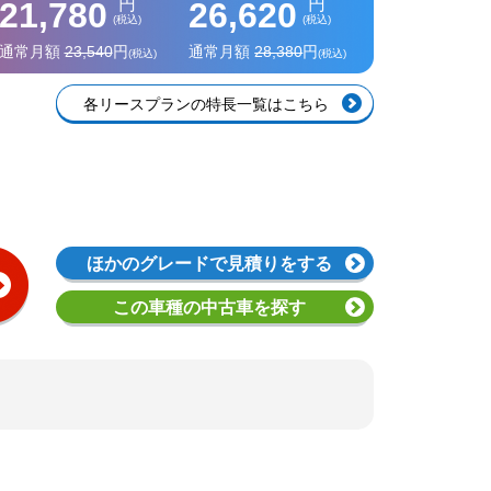
円
円
21,780
26,620
(税込)
(税込)
通常月額
23,540
円
通常月額
28,380
円
(税込)
(税込)
各リースプランの特長一覧はこちら
ほかのグレード
で見積りをする
この車種の
中古車を探す