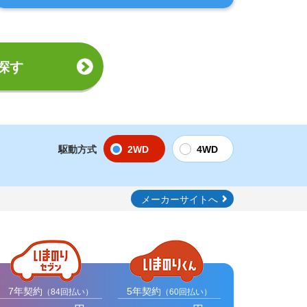
探す
駆動方式
2WD
4WD
メーカーサイトへ
7年契約
5年契約
（84回払い）
（60回払い）