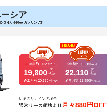
ペーシア
D G 4人 660cc ガソリン AT
11年契約
9年契約
（132回払い）
（108回払い）
円
円
19,800
22,110
(税込)
(税込)
通常月額
20,680
円
通常月額
22,990
円
(税込)
(税込)
いまのりナインの場合
月々880円OFF
通常リース価格より