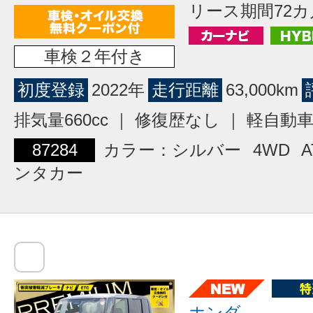
リース期間72カ
車検２年付き
初度登録
2022年
走行距離
63,000km
排気量660cc ｜ 修復歴なし ｜ 軽自動
87284
カラー：シルバー
4WD
A
ンタカー
ホンダ