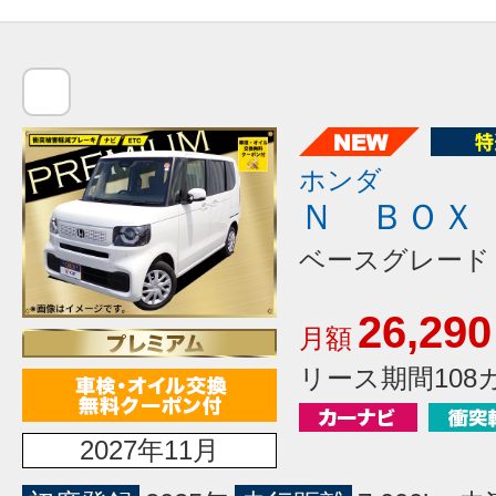
ホンダ
Ｎ ＢＯＸ
ベースグレード
26,290
月額
リース期間108
2027年11月