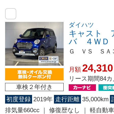
ダイハツ
キャスト 
バ ４ＷＤ
Ｇ ＶＳ ＳＡ
24,310
月額
リース期間84カ
車検２年付き
初度登録
2019年
走行距離
35,000km
排気量660cc ｜ 修復歴なし ｜ 軽自動