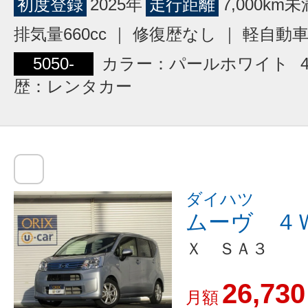
初度登録
2025年
走行距離
7,000km未
排気量660cc ｜ 修復歴なし ｜ 軽自動
5050-
カラー：パールホワイト
歴：レンタカー
ダイハツ
ムーヴ ４
Ｘ ＳＡ３
26,730
月額