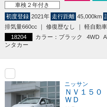
車検２年付き
初度登録
2021年
走行距離
45,000km
排気量660cc ｜ 修復歴なし ｜ 軽自動
18204
カラー：ブラック
4WD
A
ンタカー
ニッサン
ＮＶ１５０
ＷＤ