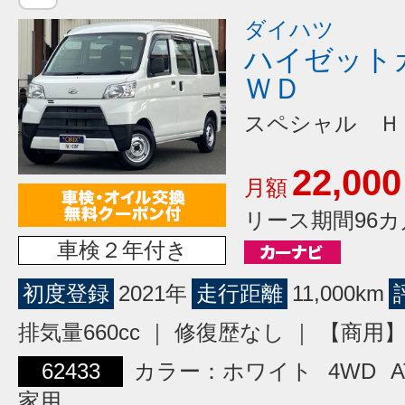
ダイハツ
ハイゼット
ＷＤ
スペシャル Ｈ
22,000
月額
リース期間96カ
車検２年付き
初度登録
2021年
走行距離
11,000km
排気量660cc ｜ 修復歴なし ｜ 【商
62433
カラー：ホワイト
4WD
A
家用