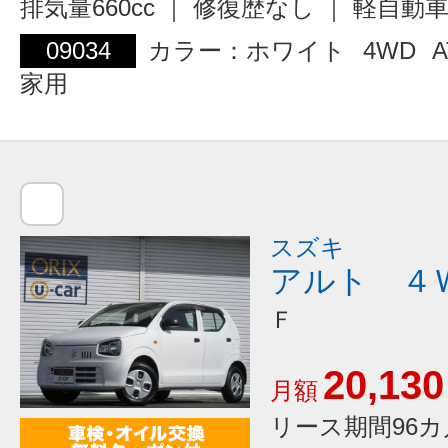
排気量660cc ｜ 修復歴なし ｜ 軽自動
09034
カラー：ホワイト
4WD
A
家用
スズキ
アルト ４
Ｆ
20,130
月額
リース期間96カ