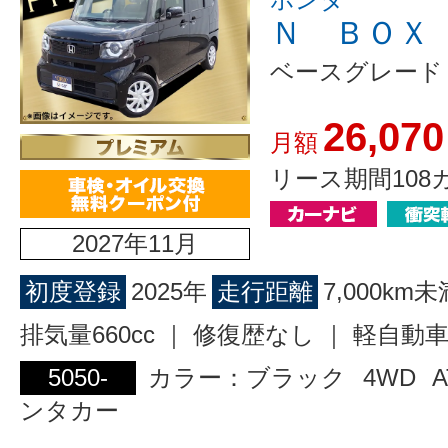
Ｎ ＢＯＸ
ベースグレード
26,070
月額
リース期間108
2027年11月
初度登録
2025年
走行距離
7,000km未
排気量660cc ｜ 修復歴なし ｜ 軽自動
5050-
カラー：ブラック
4WD
A
ンタカー