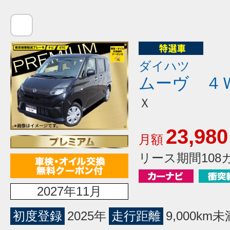
ダイハツ
ムーヴ ４
Ｘ
23,980
月額
リース期間108
2027年11月
初度登録
2025年
走行距離
9,000km未