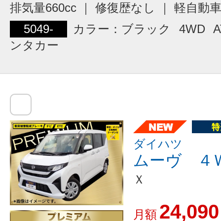
排気量660cc ｜ 修復歴なし ｜ 軽自動
5049-
カラー：ブラック
4WD
A
ンタカー
ダイハツ
ムーヴ ４
Ｘ
24,090
月額