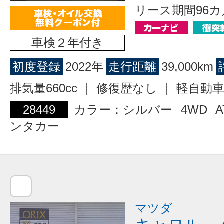
リース期間96カ
車検２年付き
初度登録
2022年
走行距離
39,000km
排気量660cc ｜ 修復歴なし ｜ 軽自動
28449
カラー：シルバー
4WD
A
ンタカー
マツダ