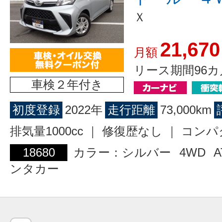
Ｘ
21,670
月額
リース期間96カ
車検２年付き
初度登録
2022年
走行距離
73,000km
排気量1000cc ｜ 修復歴なし ｜ コン
18680
カラー：シルバー
4WD
A
ンタカー