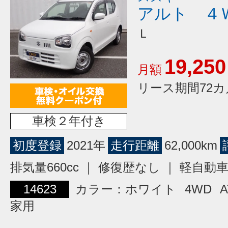
アルト ４
Ｌ
19,250
月額
リース期間72カ
車検２年付き
初度登録
2021年
走行距離
62,000km
排気量660cc ｜ 修復歴なし ｜ 軽自動
14623
カラー：ホワイト
4WD
A
家用