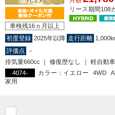
リース期間108
車検残16ヵ月以上
初度登録
2025年以降
走行距離
1,00
評価点
－
排気量660cc ｜ 修復歴なし ｜ 軽自動
4074-
カラー：イエロー
4WD
A
家用