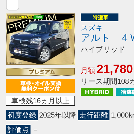
スズキ
アルト ４
ハイブリッド 
21,780
月額
リース期間108
車検残16ヵ月以上
初度登録
2025年以降
走行距離
1,00
評価点
－