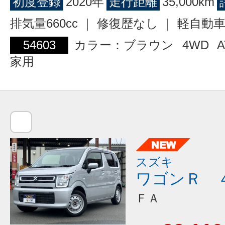
初度登録
2020年
走行距離
35,000km
排気量660cc ｜ 修復歴なし ｜ 軽自動
54603
カラー：ブラウン
4WD
A
家用
スズキ
ワゴンＲ 
ＦＡ