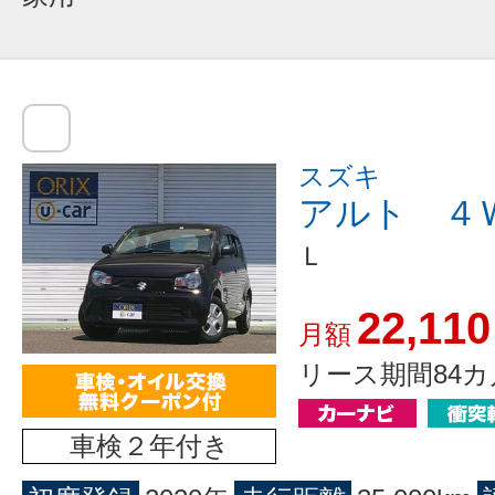
スズキ
アルト ４
Ｌ
22,110
月額
リース期間84カ
車検２年付き