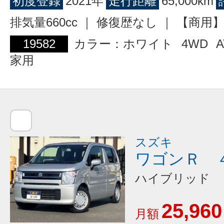
初度登録
2021年
走行距離
65,000km
排気量660cc ｜ 修復歴なし ｜ 【商
19582
カラー：ホワイト
4WD
A
家用
スズキ
ワゴンＲ 
ハイブリッド 
25,960
月額