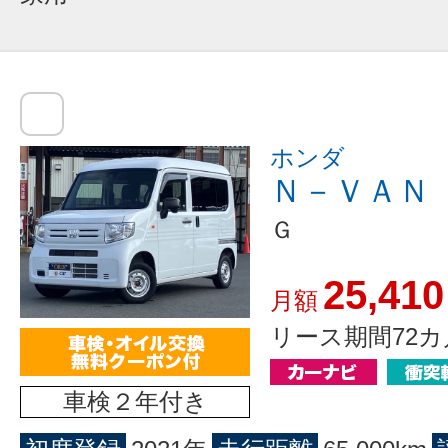
ホンダ
Ｎ－ＶＡＮ
Ｇ
25,410
月額
リース期間72カ
車検２年付き