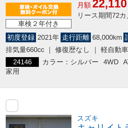
22,110
月額
リース期間72カ
車検２年付き
初度登録
2021年
走行距離
68,000km
排気量660cc ｜ 修復歴なし ｜ 軽自動
24146
カラー：シルバー
4WD
A
家用
スズキ
キャリイト