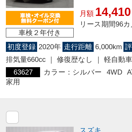
14,410
月額
リース期間96カ
車検２年付き
初度登録
2020年
走行距離
6,000km
評
排気量660cc ｜ 修復歴なし ｜ 軽自動
63627
カラー：シルバー
4WD
A
家用
スズキ