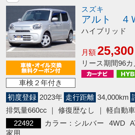
スズキ
アルト ４
ハイブリッド 
25,300
月額
リース期間96カ
車検２年付き
初度登録
2023年
走行距離
34,000km
排気量660cc ｜ 修復歴なし ｜ 軽自動
22492
カラー：シルバー
4WD
A
家用