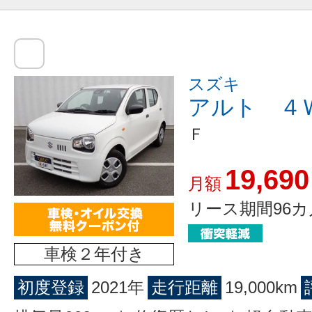
スズキ
アルト ４
Ｆ
19,690
月額
リース期間96カ
車検２年付き
初度登録
2021年
走行距離
19,000km