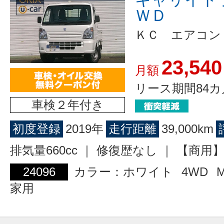
ＷＤ
ＫＣ エアコン
23,540
月額
リース期間84カ
車検２年付き
初度登録
2019年
走行距離
39,000km
排気量660cc ｜ 修復歴なし ｜ 【商
24096
カラー：ホワイト
4WD
家用