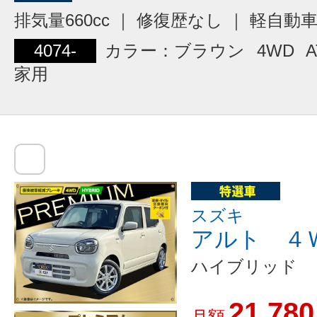
排気量660cc ｜ 修復歴なし ｜ 軽自動
4074-
カラー：ブラウン
4WD
A
家用
スズキ
アルト ４
ハイブリッド 
21,780
月額