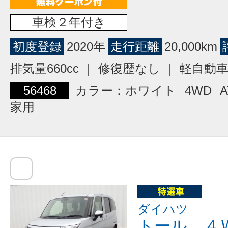
車検２年付き
初度登録
2020年
走行距離
20,000km
排気量660cc ｜ 修復歴なし ｜ 軽自動
56468
カラー：ホワイト
4WD
A
家用
ダイハツ
トール ４