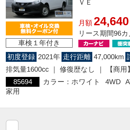
ＶＥ
24,640
月額
リース期間96カ
車検１年付き
初度登録
2021年
走行距離
47,000km
排気量1600cc ｜ 修復歴なし ｜ 【
85694
カラー：ホワイト
4WD
A
家用