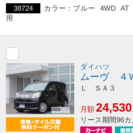
38724
カラー：ブルー
4WD
AT
用
ダイハツ
ムーヴ ４
Ｌ ＳＡ３
24,530
月額
リース期間96カ