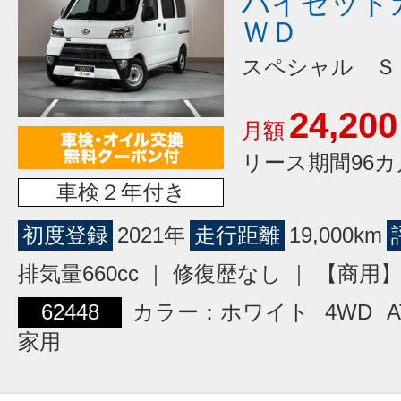
ハイゼット
ＷＤ
スペシャル Ｓ
24,200
月額
リース期間96カ
車検２年付き
初度登録
2021年
走行距離
19,000km
排気量660cc ｜ 修復歴なし ｜ 【商
62448
カラー：ホワイト
4WD
A
家用