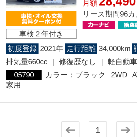
28,490
月額
リース期間96カ
車検２年付き
初度登録
2021年
走行距離
34,000km
排気量660cc ｜ 修復歴なし ｜ 軽自動
05790
カラー：ブラック
2WD
A
家用
1