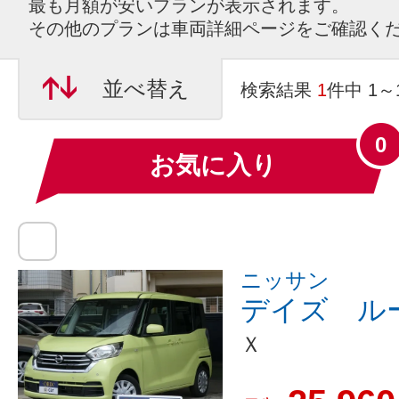
最も月額が安いプランが表示されます。
その他のプランは車両詳細ページをご確認く
並べ替え
検索結果
1
件中 1
0
お気に入り
ニッサン
デイズ ル
Ｘ