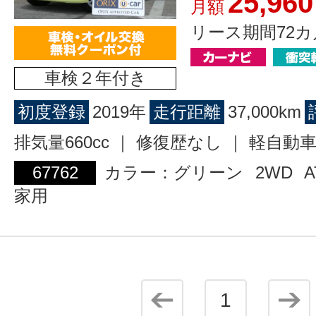
25,960
月額
リース期間72カ
車検２年付き
初度登録
2019年
走行距離
37,000km
排気量660cc ｜ 修復歴なし ｜ 軽自動
67762
カラー：グリーン
2WD
A
家用
1