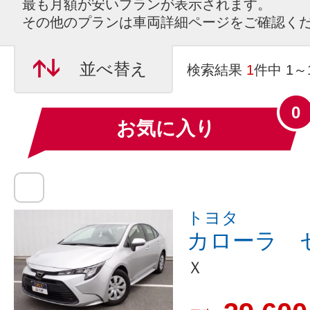
最も月額が安いプランが表示されます。
その他のプランは車両詳細ページをご確認く
並べ替え
検索結果
1
件中 1
0
お気に入り
トヨタ
カローラ 
Ｘ