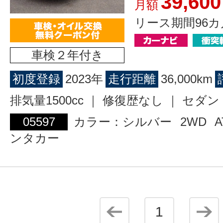
39,600
月額
リース期間96カ
車検２年付き
初度登録
2023年
走行距離
36,000km
排気量1500cc ｜ 修復歴なし ｜ セダン
05597
カラー：シルバー
2WD
A
ンタカー
1